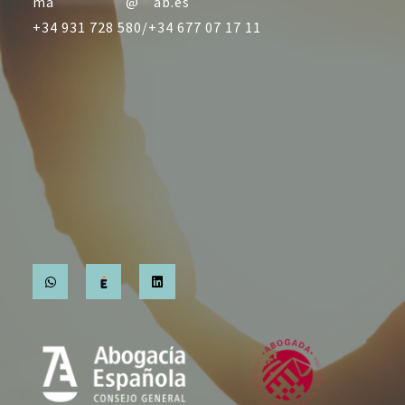
ma
**********
@
**
ab.es
+34 931 728 580/
+34 677 07 17 11