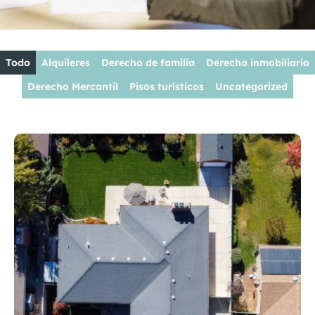
Todo
Alquileres
Derecho de familia
Derecho inmobiliario
Derecho Mercantil
Pisos turísticos
Uncategorized