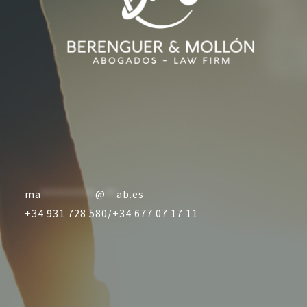
ma
**********
@
**
ab.es
+34 931 728 580/
+34 677 07 17 11