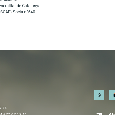
eneralitat de Catalunya.
 (SCAF) Socia nº640.
b.es
4 677 07 17 11