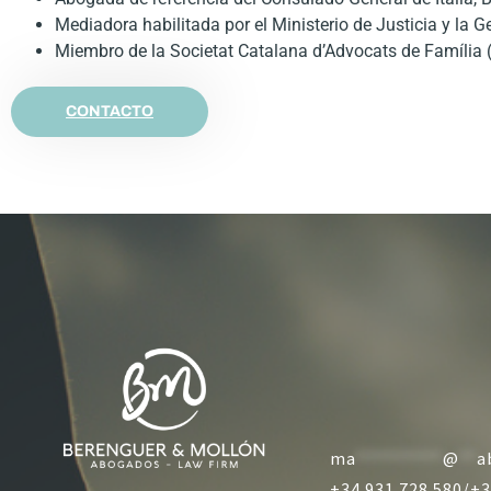
Mediadora habilitada por el Ministerio de Justicia y la G
Miembro de la Societat Catalana d’Advocats de Família
CONTACTO
ma
**********
@
**
a
+34 931 728 580/
+3