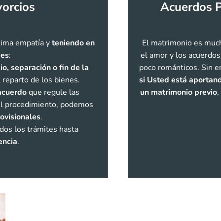
vorcios
Acuerdos P
xima empatía y
teniendo en
El matrimonio es much
des
:
el amor y los acuerdos
io, separación o fin de la
poco románticos. Sin 
 reparto de los bienes.
si Usted está aportand
acuerdo
que regule las
un matrimonio previo
,
 el procedimiento, podemos
ovisionales
.
os los trámites hasta
encia
.