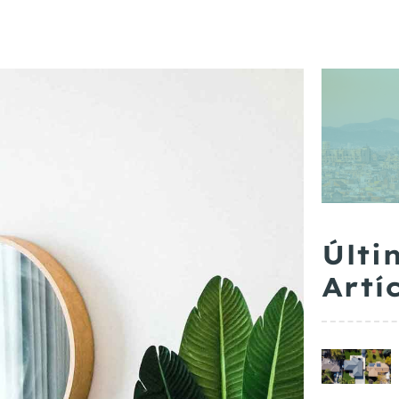
Últi
Artí