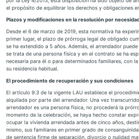
por la Ley 4/2013, esta disposición ha sido objeto de an
el propósito de equilibrar los derechos y obligaciones e
Plazos y modificaciones en la resolución por necesida
Desde el 6 de marzo de 2019, esta normativa ha experi
primer lugar, el plazo de prórroga legal de obligado cu
se ha extendido a 5 años. Además, el arrendador puede e
se trata de una persona física y en el contrato se ha e
necesaria para él o para determinados familiares, con la
su residencia habitual.
El procedimiento de recuperación y sus condiciones
El artículo 9.3 de la vigente LAU establece el procedimi
alquilada por parte del arrendador. Una vez transcurrido 
arrendador es una persona física, no procederá la prórro
momento de la celebración, se haya hecho constar expr
ocupar la vivienda arrendada antes de cinco años, dest
mismo, sus familiares en primer grado de consanguinid
de sentencia firme de separación, divorcio o nulidad mat