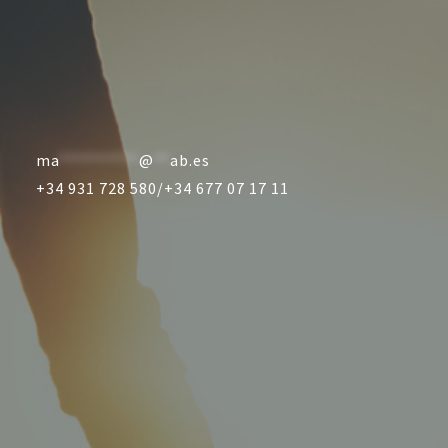
ma
**********
@
**
ab.es
+34 931 728 580/
+34 677 07 17 11