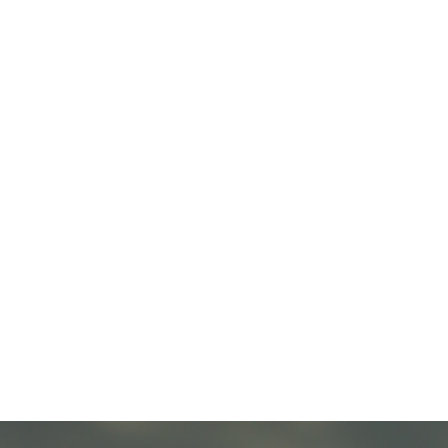
her On
cial