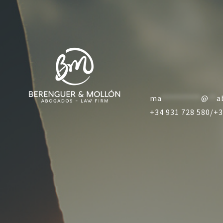
ma
**********
@
**
a
+34 931 728 580/
+3