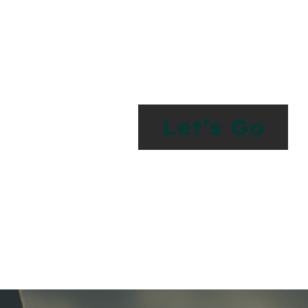
Let’s Work Toget
Something Spe
Let’s Go