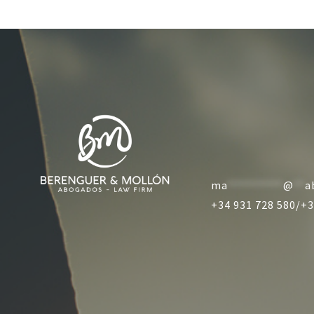
ma
**********
@
**
a
+34 931 728 580/
+3