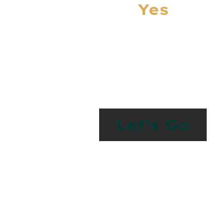
Yes
Let’s Work Toget
Something Spe
Let’s Go