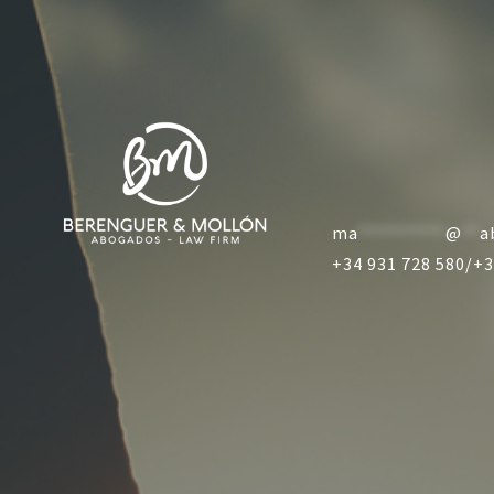
ma
**********
@
**
a
+34 931 728 580/
+3