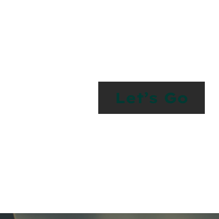
Let’s Work Toget
Something Spe
Let’s Go