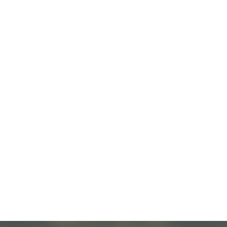
her On
cial