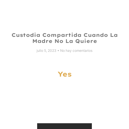
Custodia Compartida Cuando La
Madre No La Quiere
julio 5, 2023
No hay comentarios
Yes
Let’s Work Together
On Something
Special