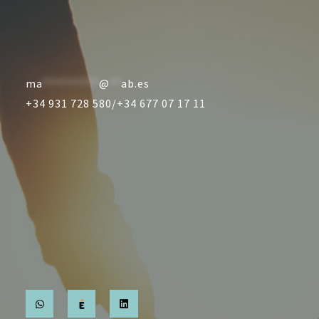
ma
**********
@
**
ab.es
+34 931 728 580/
+34 677 07 17 11