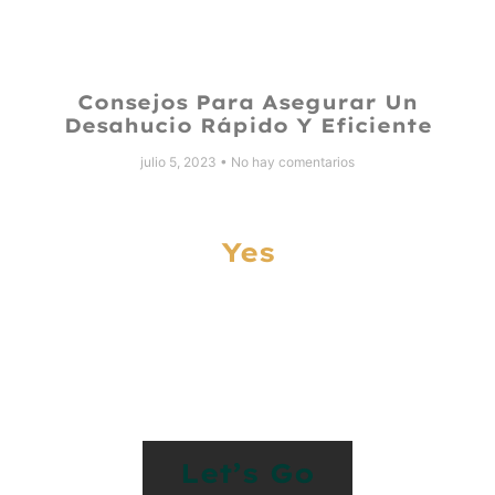
Consejos Para Asegurar Un
Desahucio Rápido Y Eficiente
julio 5, 2023
No hay comentarios
Yes
Let’s Work Together
On Something
Special
Let’s Go