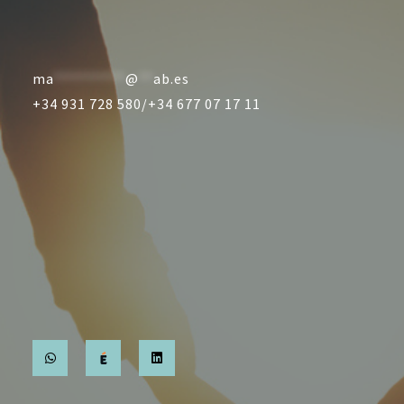
ma
**********
@
**
ab.es
+34 931 728 580/
+34 677 07 17 11