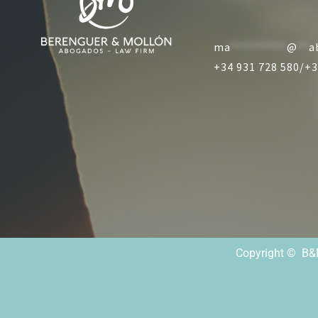
ma
**********
@
**
a
+34 931 728 580/
+3
Copyright © B&M