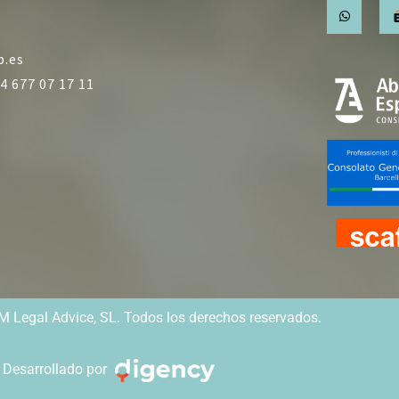
b.es
4 677 07 17 11
 Legal Advice, SL. Todos los derechos reservados.
Desarrollado por