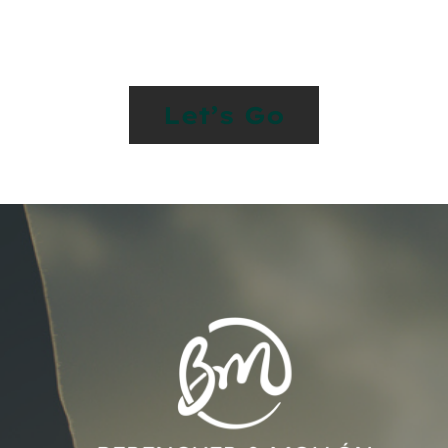
On Something
Special
Let’s Go