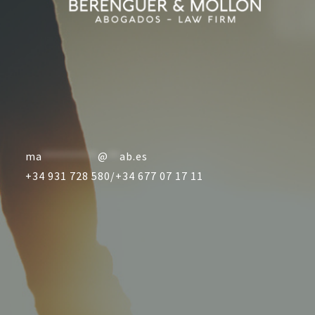
ma
**********
@
**
ab.es
+34 931 728 580/
+34 677 07 17 11