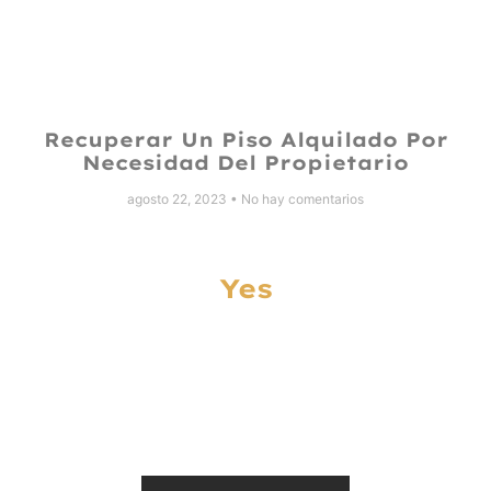
Recuperar Un Piso Alquilado Por
Necesidad Del Propietario
agosto 22, 2023
No hay comentarios
Yes
Let’s Work Together
On Something
Special