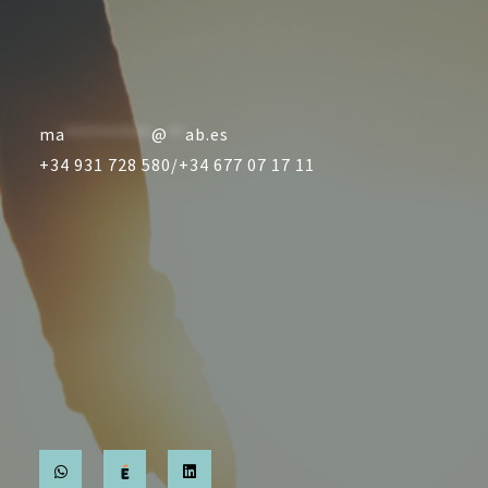
ma
**********
@
**
ab.es
+34 931 728 580/
+34 677 07 17 11