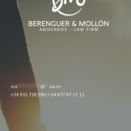
ma
**********
@
**
ab.es
+34 931 728 580/
+34 677 07 17 11